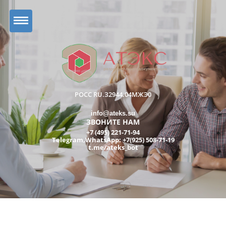
РОСС RU.З2944.04МЖЭ0
info@ateks.su
ЗВОНИТЕ НАМ
+7 (495) 221-71-94
Telegram,WhatsApp: +7(925) 508-71-19
t.me/ateks_bot